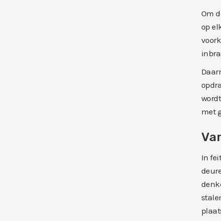
Om de
op el
voork
inbra
Daarn
opdra
wordt
met g
Var
In fe
deure
denk
stale
plaat