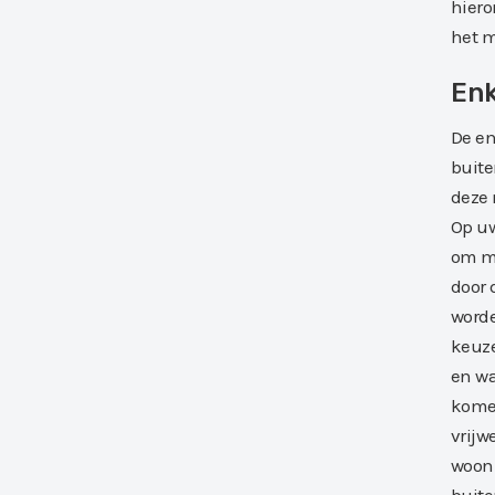
hiero
het m
Enk
De en
buite
deze 
Op uw
om me
door 
worde
keuze
en wa
komen
vrijw
woon