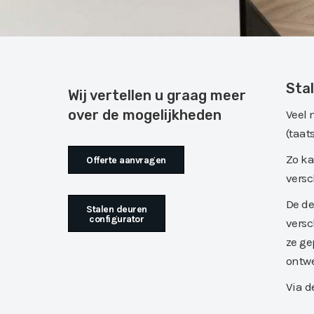
Sta
Wij vertellen u graag meer
over de mogelijkheden
Veel 
(taat
Zo ka
Offerte aanvragen
versc
De de
Stalen deuren
configurator
vers
ze ge
ontwe
Via d