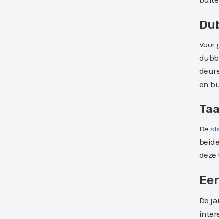
buite
Dub
Voor 
dubbe
deure
en bu
Taa
De
st
beide
deze 
Een
De ja
inter