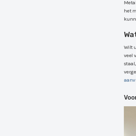
Metal
het m
kunne
Wat
Wilt 
veel 
staal
verge
aanv
Voo