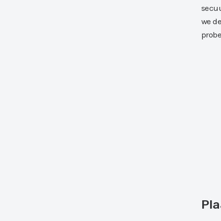
secuu
we de
probe
Pla