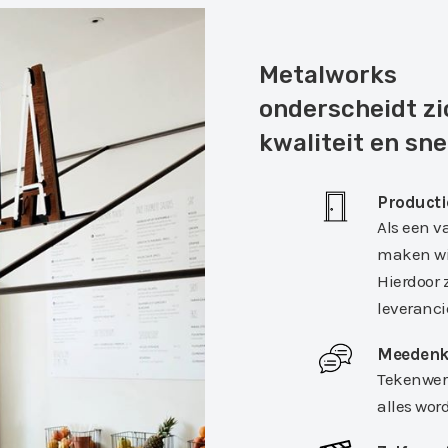
Metalworks
onderscheidt zi
kwaliteit en sne
Producti
Als een v
maken wij
Hierdoor 
leveranci
Meedenk
Tekenwerk
alles wor