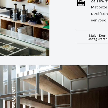
Zelf uw 
Met onze 
u zelf ee
eenvoudi
Stalen Deur
Configureren