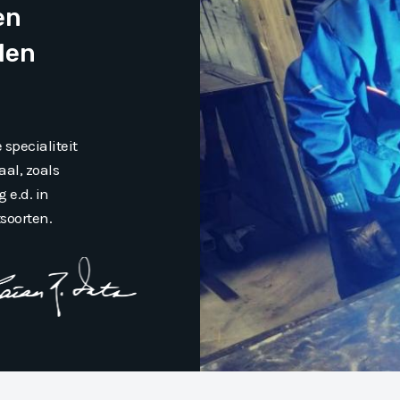
en
len
specialiteit
al, zoals
 e.d. in
soorten.