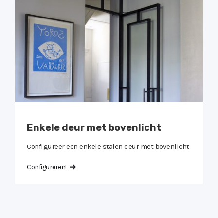
Enkele deur met bovenlicht
Configureer een enkele stalen deur met bovenlicht
C
Configureren!
e
C